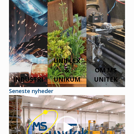
UNIFLEX
&
OM MS
INDUSTRI
UNIKUM
UNITEK
Seneste nyheder
Videoafspiller