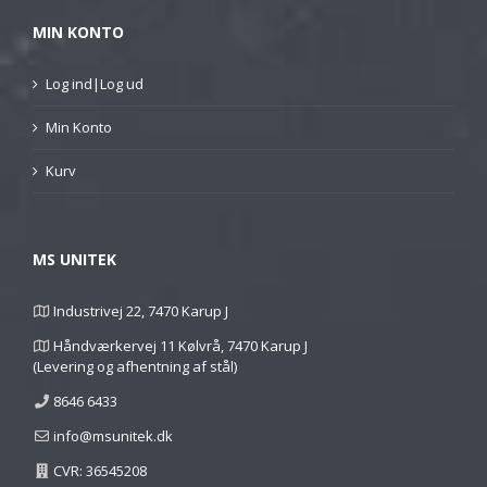
MIN KONTO
Log ind|Log ud
Min Konto
Kurv
MS UNITEK
Industrivej 22, 7470 Karup J
Håndværkervej 11 Kølvrå, 7470 Karup J
(Levering og afhentning af stål)
8646 6433
info@msunitek.dk
CVR: 36545208