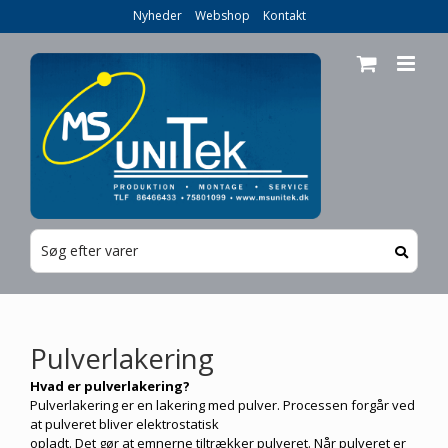
Skip
Nyheder
Webshop
Kontakt
to
content
Pulverlakering
Hvad er pulverlakering?
Pulverlakering er en lakering med pulver. Processen forgår ved
at pulveret bliver elektrostatisk
opladt. Det gør at emnerne tiltrækker pulveret. Når pulveret er