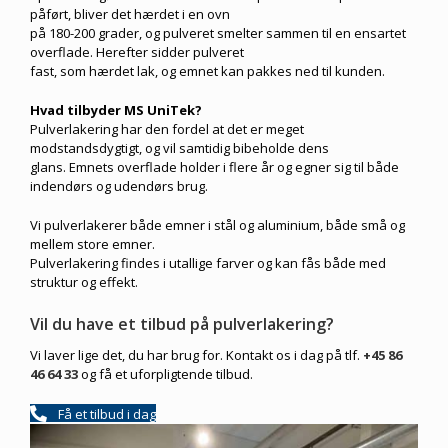
påført, bliver det hærdet i en ovn
på 180-200 grader, og pulveret smelter sammen til en ensartet
overflade. Herefter sidder pulveret
fast, som hærdet lak, og emnet kan pakkes ned til kunden.
Hvad tilbyder MS UniTek?
Pulverlakering har den fordel at det er meget
modstandsdygtigt, og vil samtidig bibeholde dens
glans. Emnets overflade holder i flere år og egner sig til både
indendørs og udendørs brug.
Vi pulverlakerer både emner i stål og aluminium, både små og
mellem store emner.
Pulverlakering findes i utallige farver og kan fås både med
struktur og effekt.
Vil du have et tilbud på pulverlakering?
Vi laver lige det, du har brug for. Kontakt os i dag på tlf.
+45 86
46 64 33
og få et uforpligtende tilbud.
Få et tilbud i dag