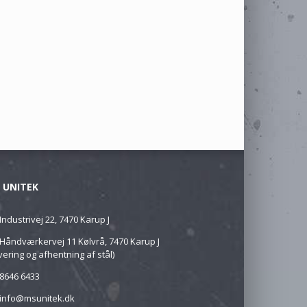
 UNITEK
Industrivej 22, 7470 Karup J
Håndværkervej 11 Kølvrå, 7470 Karup J
vering og afhentning af stål)
8646 6433
info@msunitek.dk