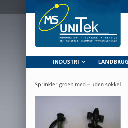
Skip
to
content
INDUSTRI
LANDBRU
Sprinkler groen med – uden sokkel