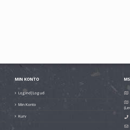
MIN KONTO
MS
Log ind|Log ud
Min Konto
(Le
Kurv