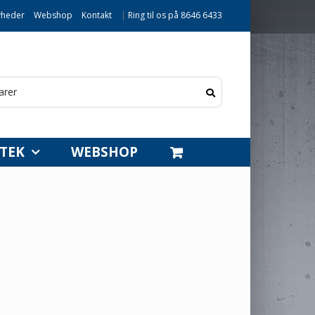
heder
Webshop
Kontakt
|
Ring til os på 8646 6433
TEK
WEBSHOP