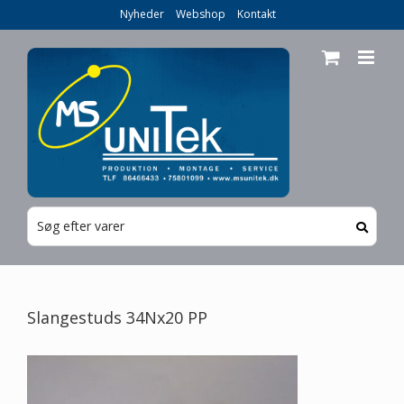
Skip
Nyheder
Webshop
Kontakt
to
content
Slangestuds 34Nx20 PP