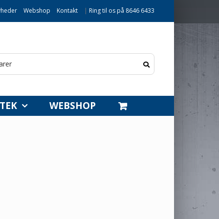
heder
Webshop
Kontakt
|
Ring til os på 8646 6433
TEK
WEBSHOP