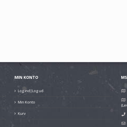
MIN KONTO
MS
Log ind|Log ud
Min Konto
(Le
Kurv