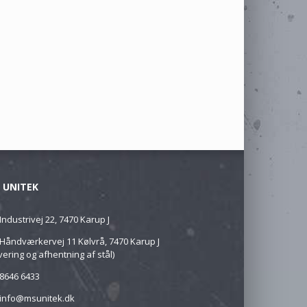
 UNITEK
Industrivej 22, 7470 Karup J
Håndværkervej 11 Kølvrå, 7470 Karup J
vering og afhentning af stål)
8646 6433
info@msunitek.dk