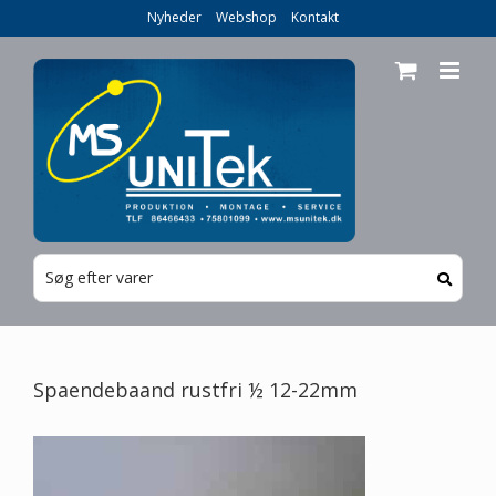
Skip
Nyheder
Webshop
Kontakt
to
content
Spaendebaand rustfri ½ 12-22mm