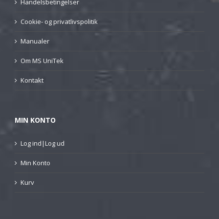
Handelsbetingelser
Cookie- og privatlivspolitik
Manualer
Om MS UniTek
Kontakt
MIN KONTO
Log ind|Log ud
Min Konto
Kurv