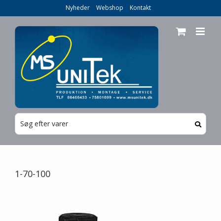
Skip
Nyheder
Webshop
Kontakt
to
content
1-70-100