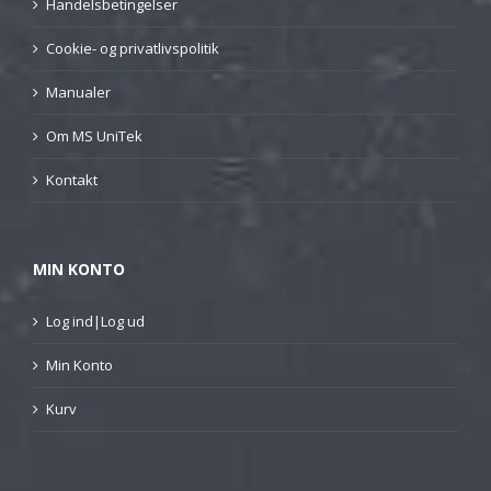
Handelsbetingelser
Cookie- og privatlivspolitik
Manualer
Om MS UniTek
Kontakt
MIN KONTO
Log ind|Log ud
Min Konto
Kurv