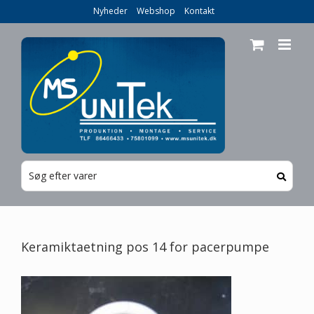
Skip
Nyheder
Webshop
Kontakt
to
content
Keramiktaetning pos 14 for pacerpumpe