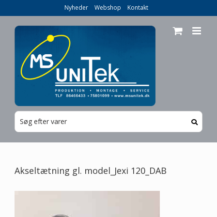
Skip
Nyheder
Webshop
Kontakt
to
content
Akseltætning gl. model_Jexi 120_DAB