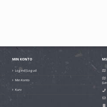
MIN KONTO
MS
Log ind|Log ud
Min Konto
(Le
Kurv