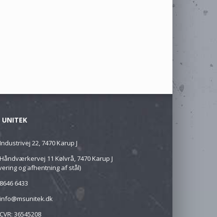
 UNITEK
Industrivej 22, 7470 Karup J
Håndværkervej 11 Kølvrå, 7470 Karup J
vering og afhentning af stål)
8646 6433
info@msunitek.dk
CVR: 36545208