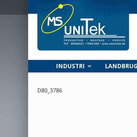
Skip
to
content
INDUSTRI
LANDBRU
D80_3786