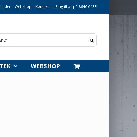
heder
Webshop
Kontakt
|
Ring til os på 8646 6433
TEK
WEBSHOP