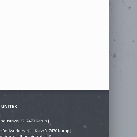
 UNITEK
Industrivej 22, 7470 Karup J
Håndværkervej 11 Kølvrå, 7470 Karup J
vering og afhentning af stål)