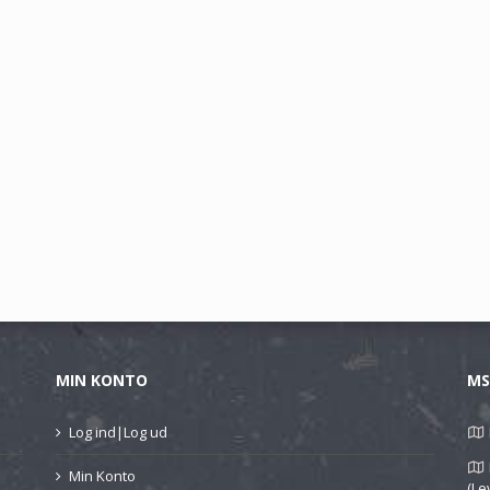
MIN KONTO
MS
Log ind|Log ud
Min Konto
(Le