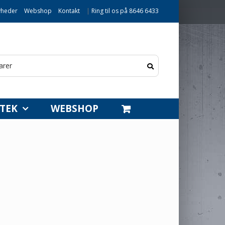
heder
Webshop
Kontakt
|
Ring til os på 8646 6433
TEK
WEBSHOP