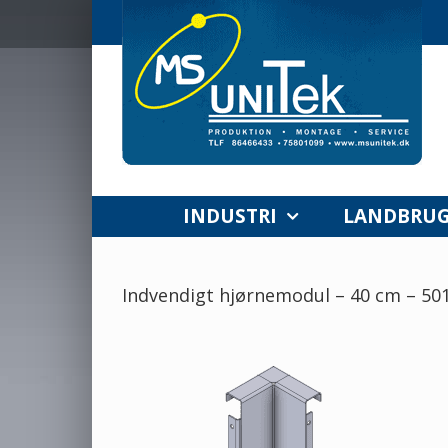
Skip
to
content
INDUSTRI
LANDBRU
Indvendigt hjørnemodul – 40 cm – 50