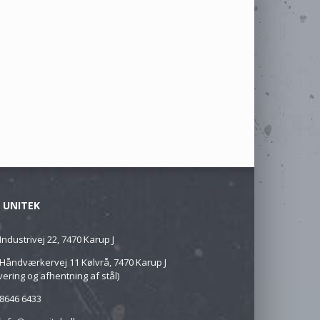
 UNITEK
Industrivej 22, 7470 Karup J
Håndværkervej 11 Kølvrå, 7470 Karup J
vering og afhentning af stål)
8646 6433