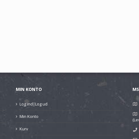
MIN KONTO
MS
Log ind|Log ud
Min Konto
(Le
Kurv