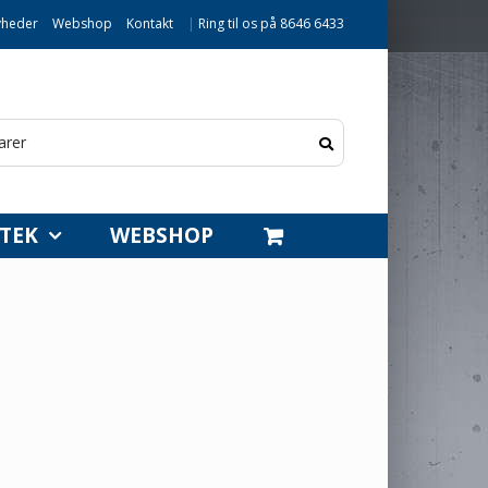
heder
Webshop
Kontakt
|
Ring til os på 8646 6433
TEK
WEBSHOP