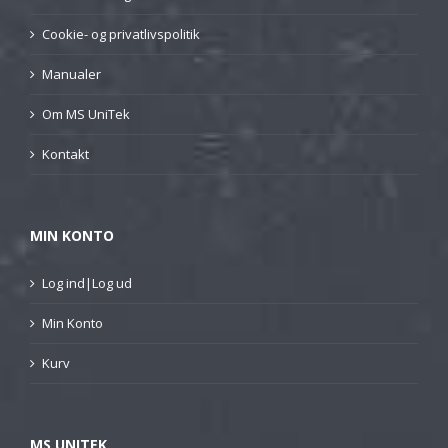
Cookie- og privatlivspolitik
Manualer
Om MS UniTek
Kontakt
MIN KONTO
Log ind|Log ud
Min Konto
Kurv
MS UNITEK