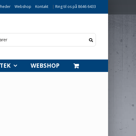
heder
Webshop
Kontakt
|
Ring til os på 8646 6433
TEK
WEBSHOP