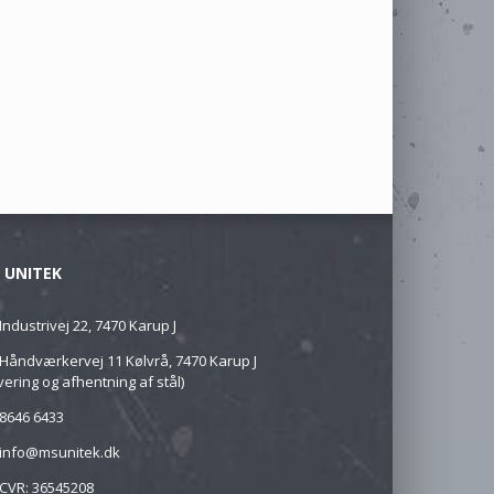
 UNITEK
Industrivej 22, 7470 Karup J
Håndværkervej 11 Kølvrå, 7470 Karup J
vering og afhentning af stål)
8646 6433
info@msunitek.dk
CVR: 36545208