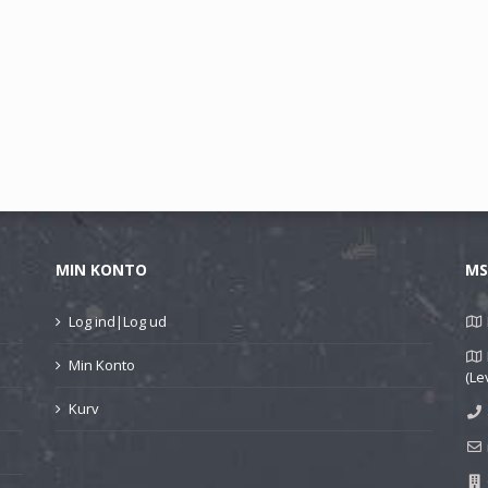
MIN KONTO
MS
Log ind|Log ud
Min Konto
(Le
Kurv