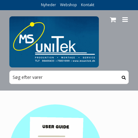
Skip
Nyheder
Webshop
Kontakt
to
content