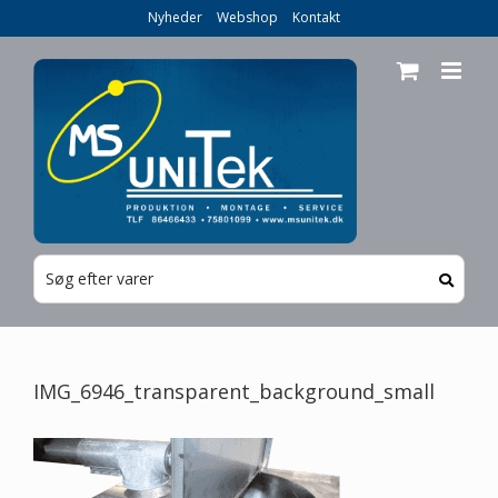
Skip
Nyheder
Webshop
Kontakt
to
content
IMG_6946_transparent_background_small