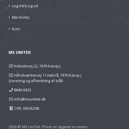
Log ind|Log ud
Min Konto
Kurv
MS UNITEK
Industrivej 22, 7470 Karup J
Håndværkervej 11 Kølvrå, 7470 Karup J
(Levering og afhentning af stål)
8646 6433
info@msunitek.dk
CVR: 36545208
2026 © MS UniTek. Priser er opgivet ex moms