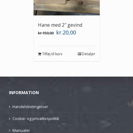
Hane med 2″ gevind
Den
Den
kr.
20,00
kr.
150,00
oprindelige
aktuelle
pris
pris
var:
er:
kr.150,00.
kr.20,00.
Tilføj til kurv
Detaljer
INFORMATION
Handelsbetingelser
Cookie- og privatlivspolitik
Manualer