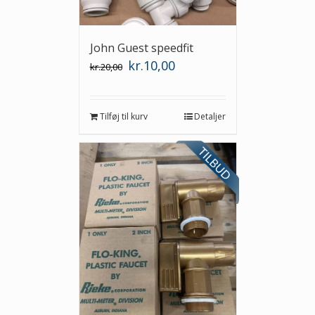
John Guest speedfit
Den
Den
kr.
10,00
kr.
20,00
oprindelige
aktuelle
pris
pris
var:
er:
kr.20,00.
kr.10,00.
Tilføj til kurv
Detaljer