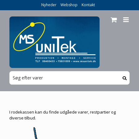
Skip
Nyheder
Webshop
Kontakt
to
content
I rodekassen kan du finde udgåede varer, restpartier og
diverse tilbud.