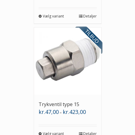
til
kr.814,50
Vælg variant
Detaljer
Trykventil type 15
Prisinterval:
kr.
47,00
kr.
423,00
–
kr.47,00
til
kr.423,00
Vælg variant
Detaljer