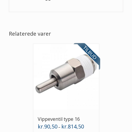
Relaterede varer
Vippeventil type 16
Prisinterval:
kr.
90,50
kr.
814,50
–
kr.90,50