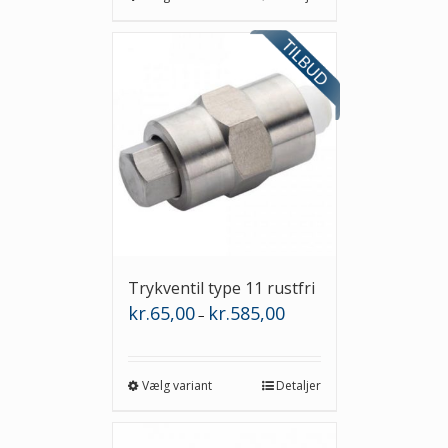
Trykventil type 11 rustfri
Prisinterval:
kr.
65,00
kr.
585,00
–
kr.65,00
til
kr.585,00
Vælg variant
Detaljer