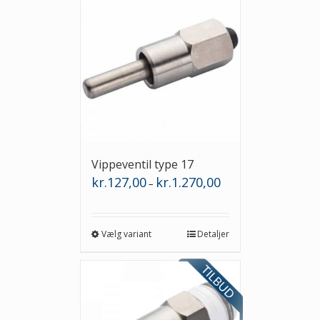
Vippeventil type 17
Prisinterval:
kr.
127,00
kr.
1.270,00
–
kr.127,00
til
kr.1.270,00
Vælg variant
Detaljer