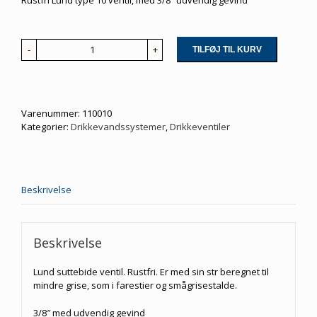
TILFØJ TIL KURV
Type
10.
3/8"
udvendig
gevind
Varenummer:
110010
antal
Kategorier:
Drikkevandssystemer
,
Drikkeventiler
Beskrivelse
Beskrivelse
Lund suttebide ventil. Rustfri. Er med sin str beregnet til
mindre grise, som i farestier og smågrisestalde.
3/8″ med udvendig gevind