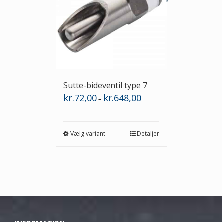
Sutte-bideventil type 7
Prisinterval:
kr.
72,00
kr.
648,00
–
kr.72,00
til
kr.648,00
Vælg variant
Detaljer