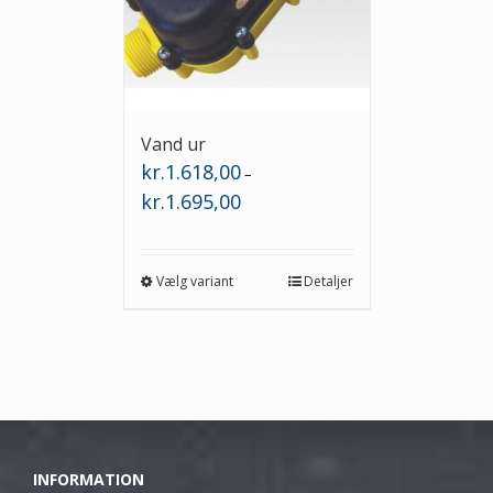
Vand ur
kr.
1.618,00
–
Prisinterval:
kr.
1.695,00
kr.1.618,00
til
kr.1.695,00
Vælg variant
Detaljer
INFORMATION