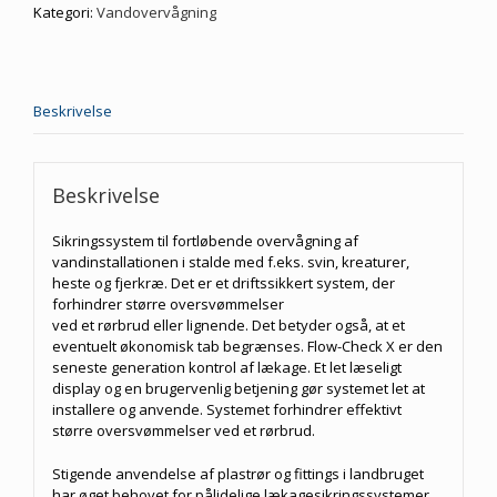
Kategori:
Vandovervågning
Beskrivelse
Beskrivelse
Sikringssystem til fortløbende overvågning af
vandinstallationen i stalde med f.eks. svin, kreaturer,
heste og fjerkræ. Det er et driftssikkert system, der
forhindrer større oversvømmelser
ved et rørbrud eller lignende. Det betyder også, at et
eventuelt økonomisk tab begrænses. Flow-Check X er den
seneste generation kontrol af lækage. Et let læseligt
display og en brugervenlig betjening gør systemet let at
installere og anvende. Systemet forhindrer effektivt
større oversvømmelser ved et rørbrud.
Stigende anvendelse af plastrør og fittings i landbruget
har øget behovet for pålidelige lækagesikringssystemer.