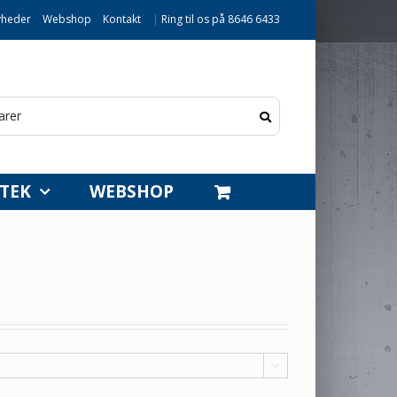
heder
Webshop
Kontakt
|
Ring til os på 8646 6433
TEK
WEBSHOP
