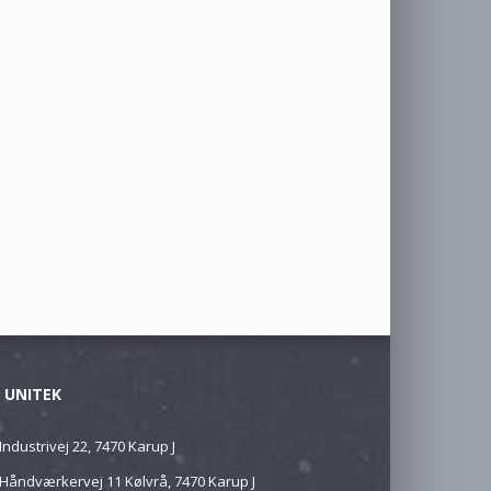
 UNITEK
Industrivej 22, 7470 Karup J
Håndværkervej 11 Kølvrå, 7470 Karup J