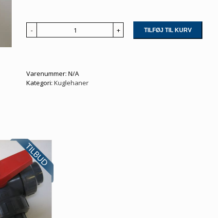
TILFØJ TIL KURV
Kuglehane
3-
vejs
T-
model
Varenummer:
N/A
antal
Kategori:
Kuglehaner