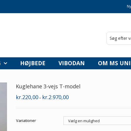
Ny
G
HØJBEDE
VIBODAN
OM MS UNI
Kuglehane 3-vejs T-model
Prisinterval:
kr.
220,00
kr.
2.970,00
–
kr.220,00
til
kr.2.970,00
Variationer