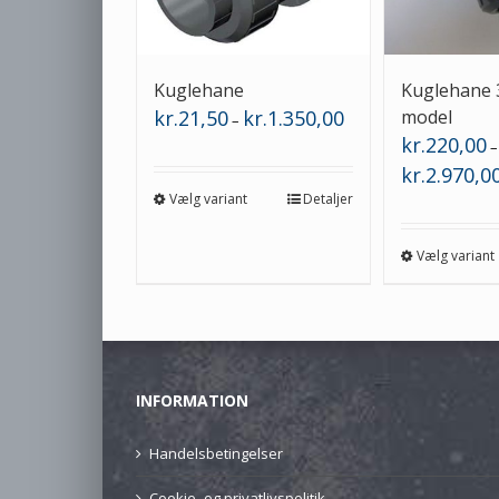
Kuglehane
Kuglehane 3
Prisinterval:
kr.
21,50
kr.
1.350,00
model
–
kr.21,50
kr.
220,00
–
til
kr.
2.970,0
kr.1.350,00
Vælg variant
Detaljer
Vælg variant
INFORMATION
Handelsbetingelser
Cookie- og privatlivspolitik