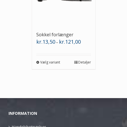
Sokkel forlænger
Prisinterval:
kr.
13,50
kr.
121,00
–
kr.13,50
til
kr.121,00
Vælg variant
Detaljer
INFORMATION
Handelsbetingelser