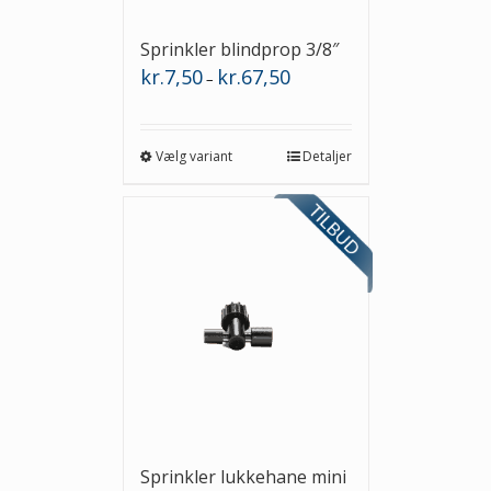
Sprinkler blindprop 3/8″
Prisinterval:
kr.
7,50
kr.
67,50
–
kr.7,50
til
kr.67,50
Vælg variant
Detaljer
Sprinkler lukkehane mini