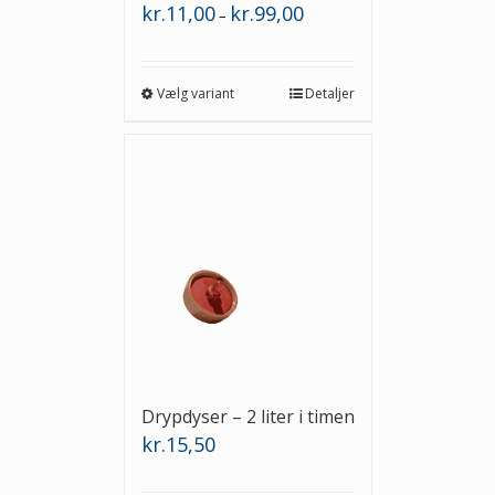
Prisinterval:
kr.
11,00
kr.
99,00
–
kr.11,00
til
kr.99,00
Vælg variant
Detaljer
Drypdyser – 2 liter i timen
kr.
15,50