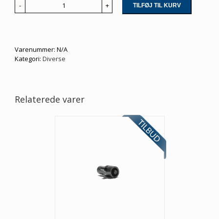
TILFØJ TIL KURV
Sprinkler
sokkel
PEL
antal
Varenummer:
N/A
Kategori:
Diverse
Relaterede varer