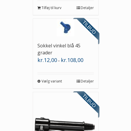
Tilføj til kurv
Detaljer
Sokkel vinkel blå 45
grader
Prisinterval:
kr.
12,00
kr.
108,00
–
kr.12,00
til
kr.108,00
Vælg variant
Detaljer