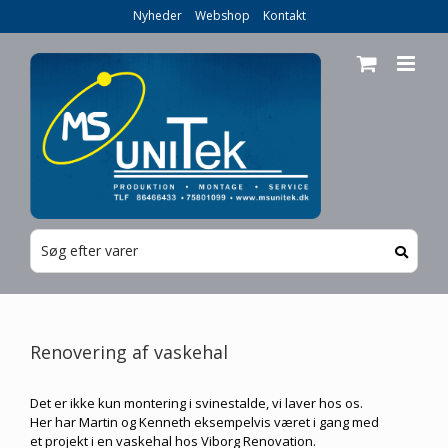
Skip
Nyheder
Webshop
Kontakt
to
content
Renovering af vaskehal
Det er ikke kun montering i svinestalde, vi laver hos os.
Her har Martin og Kenneth eksempelvis været i gang med
et projekt i en vaskehal hos Viborg Renovation.