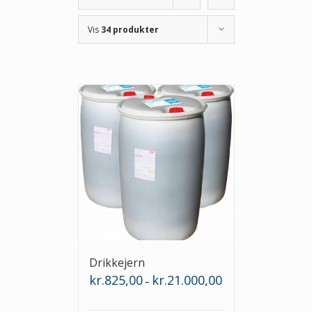
Vis
34 produkter
Drikkejern
Prisinterval:
kr.
825,00
kr.
21.000,00
–
kr.825,00
til