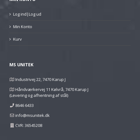
Log ind|Log ud
Min Konto
Kurv
MS UNITEK
Industrivej 22, 7470 Karup J
Håndværkervej 11 Kølvrå, 7470 Karup J
(Levering og afhentning af stål)
8646 6433
info@msunitek.dk
CVR: 36545208