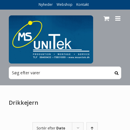
Skip
Nyheder
Webshop
Kontakt
to
content
Drikkejern
Sortér efter
Dato