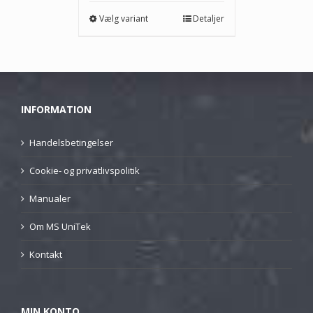
kr.21.000,00
Vælg variant
Detaljer
INFORMATION
Handelsbetingelser
Cookie- og privatlivspolitik
Manualer
Om MS UniTek
Kontakt
MIN KONTO