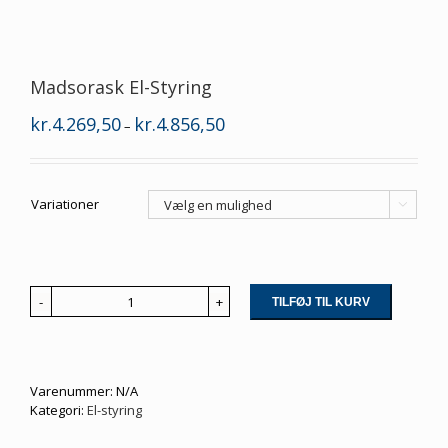
Madsorask El-Styring
Prisinterval:
kr.
4.269,50
kr.
4.856,50
–
kr.4.269,50
til
kr.4.856,50
Variationer

TILFØJ TIL KURV
Madsorask
El-
Styring
antal
Varenummer:
N/A
Kategori:
El-styring