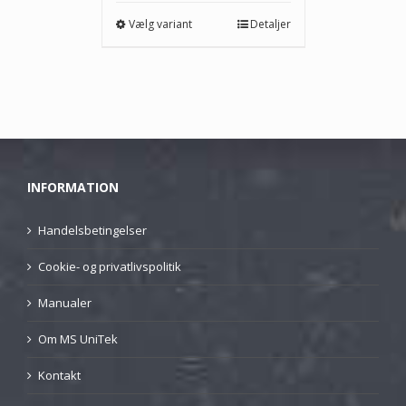
kr.18,00
Vælg variant
Detaljer
INFORMATION
Handelsbetingelser
Cookie- og privatlivspolitik
Manualer
Om MS UniTek
Kontakt