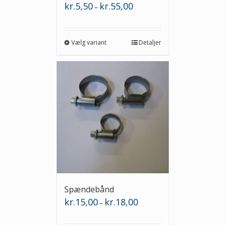
Prisinterval:
kr.
5,50
kr.
55,00
–
kr.5,50
til
kr.55,00
Vælg variant
Detaljer
Spændebånd
Prisinterval:
kr.
15,00
kr.
18,00
–
kr.15,00
til