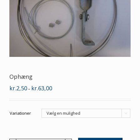
Ophæng
Prisinterval:
kr.
2,50
kr.
63,00
–
kr.2,50
til
kr.63,00
Variationer
