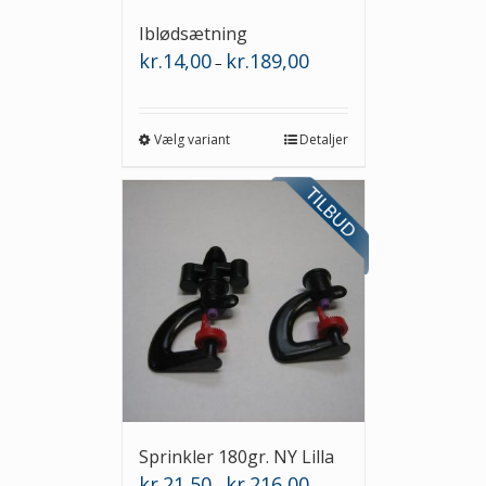
Iblødsætning
Prisinterval:
kr.
14,00
kr.
189,00
–
kr.14,00
til
kr.189,00
Vælg variant
Detaljer
Sprinkler 180gr. NY Lilla
Prisinterval:
kr.
21,50
kr.
216,00