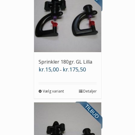
Sprinkler 180gr. GL Lilla
Prisinterval:
kr.
15,00
kr.
175,50
–
kr.15,00
til
kr.175,50
Vælg variant
Detaljer