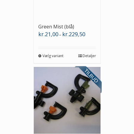
Green Mist (blå)
Prisinterval:
kr.
21,00
kr.
229,50
–
kr.21,00
til
kr.229,50
Vælg variant
Detaljer