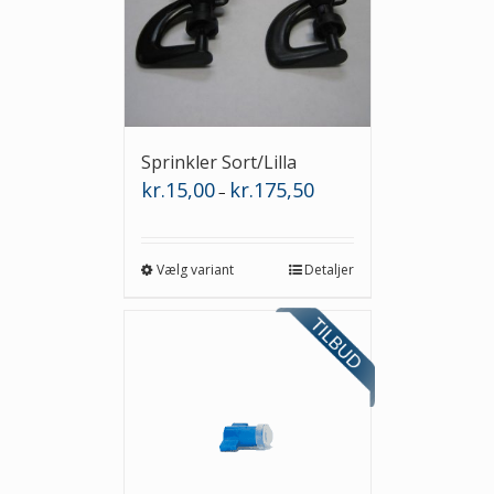
Sprinkler Sort/Lilla
Prisinterval:
kr.
15,00
kr.
175,50
–
kr.15,00
til
kr.175,50
Vælg variant
Detaljer