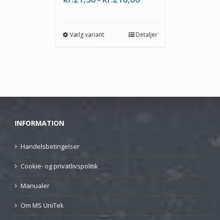
–
kr.21,50
til
kr.216,00
Vælg variant
Detaljer
INFORMATION
Handelsbetingelser
Cookie- og privatlivspolitik
Manualer
Om MS UniTek