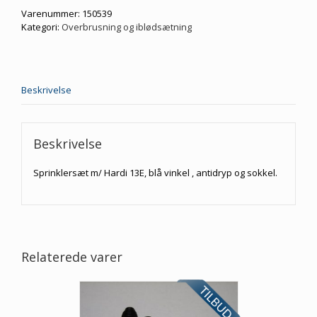
Antidryp
Varenummer:
150539
og
Kategori:
Overbrusning og iblødsætning
blå
vinkel
antal
Beskrivelse
Beskrivelse
Sprinklersæt m/ Hardi 13E, blå vinkel , antidryp og sokkel.
Relaterede varer