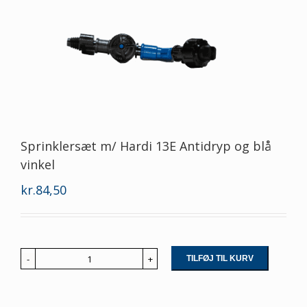
Sprinklersæt m/ Hardi 13E Antidryp og blå
vinkel
kr.
84,50
TILFØJ TIL KURV
Sprinklersæt
m/
Hardi
13E